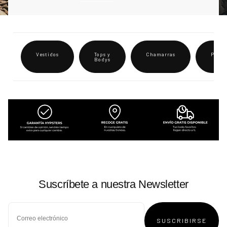
Vestidos
Tops y
Chamarras
Panta
Bodys
Suscríbete a nuestra Newsletter
SUSCRIBIRSE