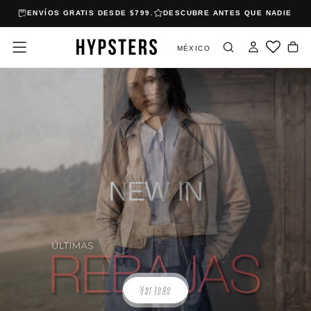
AS
ENVÍOS GRATIS DESDE $799.
DESCUBRE ANTES QUE NADIE NUE
Saltar
al
contenido
MÉXICO
NEW IN
.
Ver todo