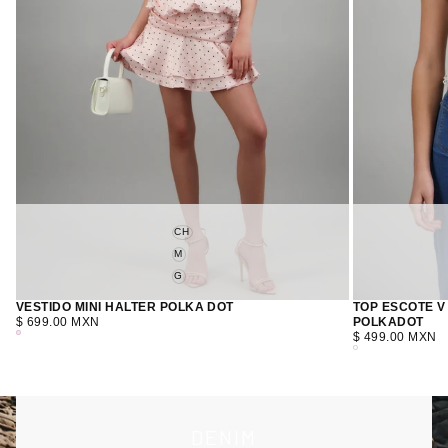
CH
M
G
VESTIDO MINI HALTER POLKA DOT
TOP ESCOTE V
PRECIO
$ 699.00 MXN
POLKADOT
REGULAR
PRECIO
ROSA
$ 499.00 MXN
PASTEL
REGULAR
BLANCO
COMBO
DENIM